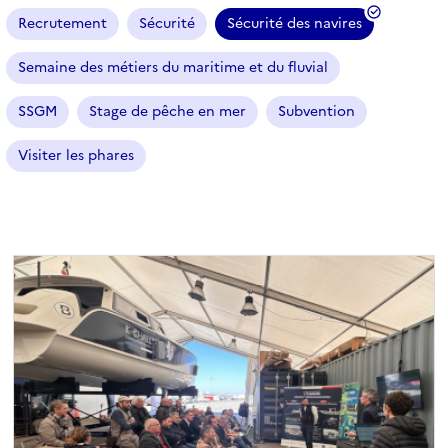
Recrutement
Sécurité
Sécurité des navires
(
f
Semaine des métiers du maritime et du fluvial
i
l
SSGM
Stage de pêche en mer
Subvention
t
r
Visiter les phares
e
s
é
l
e
c
t
i
o
n
n
é