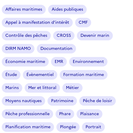
a
r
Affaires maritimes
Aides publiques
t
i
Appel à manifestation d’intérêt
CMF
c
l
Contrôle des pêches
CROSS
Devenir marin
e
s
DIRM NAMO
Documentation
Économie maritime
EMR
Environnement
Étude
Évènementiel
Formation maritime
Marins
Mer et littoral
Métier
Moyens nautiques
Patrimoine
Pêche de loisir
Pêche professionnelle
Phare
Plaisance
Planification maritime
Plongée
Portrait