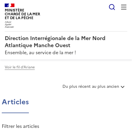
Reche
MINISTÈRE
CHARGÉ DE LA MER
ET DE LA PÊCHE
Direction Interrégionale de la Mer Nord
Atlantique Manche Ouest
Ensemble, au service de la mer !
Voir le fil d'Ariane
T
Du plus récent au plus ancien
r
i
Articles
e
r
l
e
Filtrer les articles
s