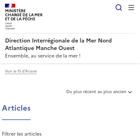
Reche
MINISTÈRE
CHARGÉ DE LA MER
ET DE LA PÊCHE
Direction Interrégionale de la Mer Nord
Atlantique Manche Ouest
Ensemble, au service de la mer !
Voir le fil d'Ariane
T
Du plus récent au plus ancien
r
i
Articles
e
r
l
e
Filtrer les articles
s