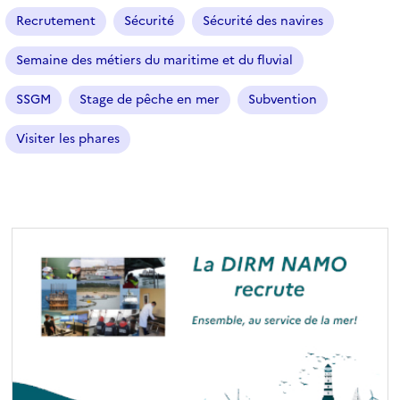
e
Recrutement
Sécurité
Sécurité des navires
s
é
Semaine des métiers du maritime et du fluvial
l
e
SSGM
Stage de pêche en mer
Subvention
c
t
Visiter les phares
i
o
n
n
é
)