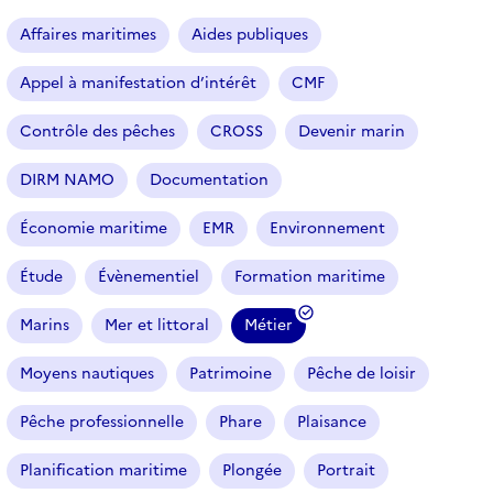
a
r
Affaires maritimes
Aides publiques
t
i
Appel à manifestation d’intérêt
CMF
c
l
Contrôle des pêches
CROSS
Devenir marin
e
s
DIRM NAMO
Documentation
Économie maritime
EMR
Environnement
Étude
Évènementiel
Formation maritime
Marins
Mer et littoral
Métier
(
f
Moyens nautiques
Patrimoine
Pêche de loisir
i
l
Pêche professionnelle
Phare
Plaisance
t
r
Planification maritime
Plongée
Portrait