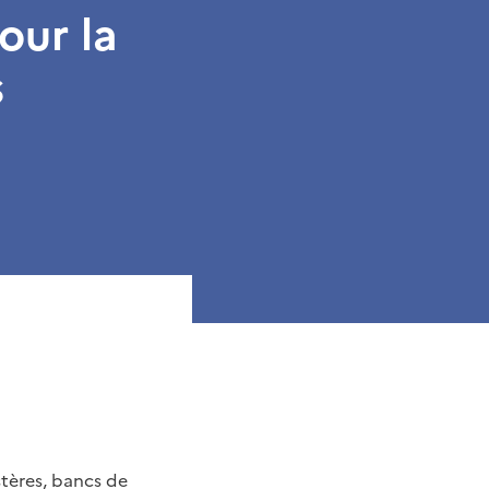
our la
s
stères, bancs de