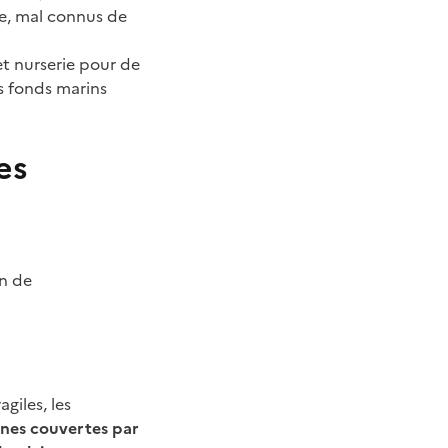
le, mal connus de
t nurserie pour de
s fonds marins
es
n de
giles, les
zones couvertes par