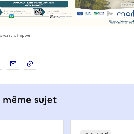
ncrez sans frapper
 Facebook
er sur X
Partager sur LinkedIn
Partager par email
Copier le lien de la page dans le presse-pap
e même sujet
Environnement