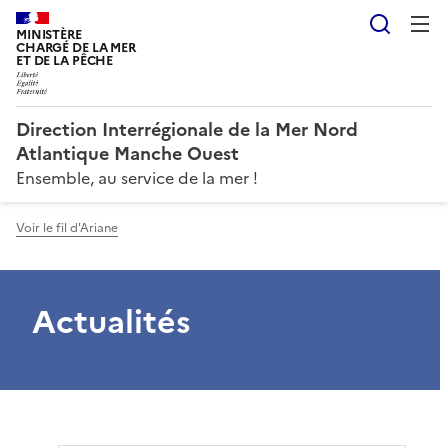
Reche
MINISTÈRE
CHARGÉ DE LA MER
ET DE LA PÊCHE
Direction Interrégionale de la Mer Nord
Atlantique Manche Ouest
Ensemble, au service de la mer !
Voir le fil d'Ariane
Actualités