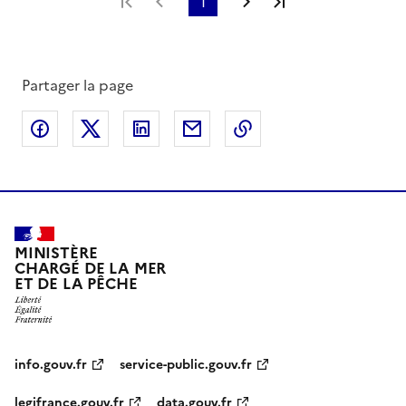
Première page
Page précédente
1
Page suivante
Dernière page
Partager la page
Partager sur Facebook
Partager sur X
Partager sur LinkedIn
Partager par email
Copier le lien de la 
MINISTÈRE
CHARGÉ DE LA MER
ET DE LA PÊCHE
info.gouv.fr
service-public.gouv.fr
legifrance.gouv.fr
data.gouv.fr