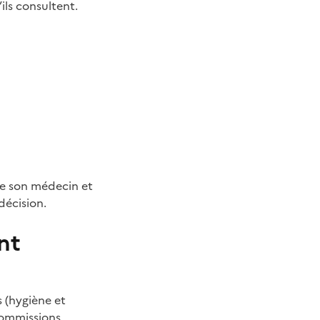
ls consultent.
e de son médecin et
décision.
nt
s (hygiène et
ommissions