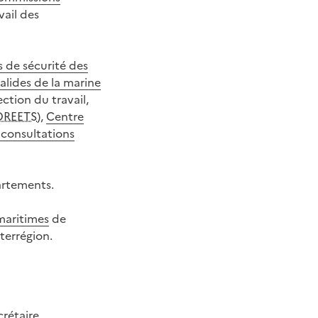
vail des
s de sécurité des
alides de la marine
ction du travail,
DREETS
),
Centre
 consultations
artements.
maritimes
de
nterrégion.
M
crétaire.