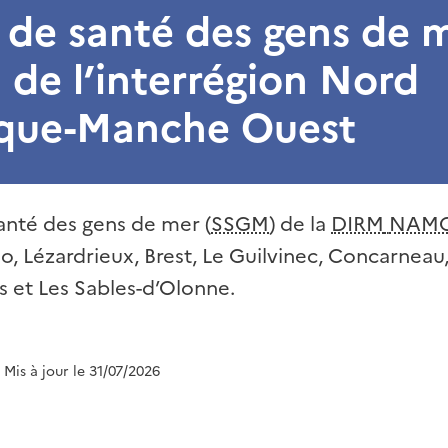
 de santé des gens de 
de l’interrégion Nord
ique-Manche Ouest
anté des gens de mer (
SSGM
) de la
DIRM
NAM
lo, Lézardrieux, Brest, Le Guilvinec, Concarneau,
s et Les Sables-d’Olonne.
| Mis à jour le 31/07/2026