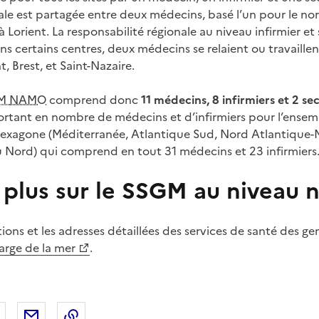
ale est partagée entre deux médecins, basé l’un pour le nor
à Lorient. La responsabilité régionale au niveau infirmier et 
ans certains centres, deux médecins se relaient ou travaille
nt, Brest, et Saint-Nazaire.
RM
NAMO
comprend donc
11 médecins, 8 infirmiers et 2 se
portant en nombre de médecins et d’infirmiers pour l’ens
hexagone (Méditerranée, Atlantique Sud, Nord Atlantique
 Nord) qui comprend en tout 31 médecins et 23 infirmiers
 plus sur le SSGM au niveau n
ions et les adresses détaillées des services de santé des ge
arge de la mer
.
 Facebook
er sur X
Partager sur LinkedIn
Partager par email
Copier le lien de la page dans le presse-pap