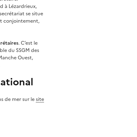
d à Lézardrieux,
secrétariat se situe
nt conjointement,
crétaires
. C’est le
emble du SSGM des
-Manche Ouest,
.
ational
ns de mer sur le
site
ier