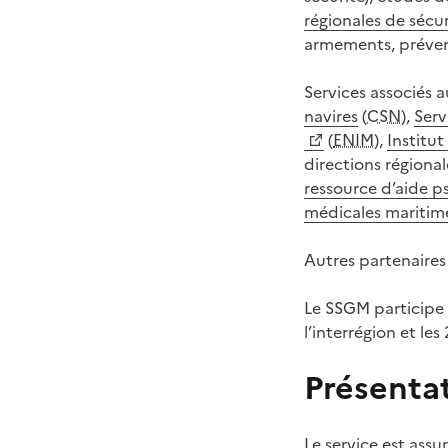
régionales de sécur
armements, préven
Services associés a
navires
(
CSN
),
Serv
(
ENIM
),
Institu
directions régional
ressource d’aide p
médicales maritim
Autres partenaires
Le SSGM participe 
l’interrégion et les
Présenta
Le service est assu