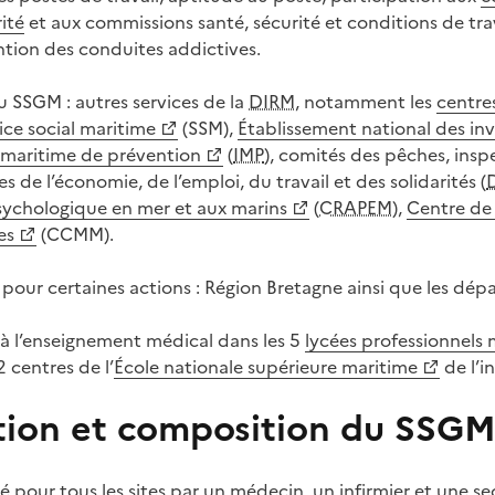
ité
et aux commissions santé, sécurité et conditions de tra
tion des conduites addictives.
u SSGM : autres services de la
DIRM
, notamment les
centre
ice social maritime
(SSM),
Établissement national des inv
t maritime de prévention
(
IMP
), comités des pêches, inspe
es de l’économie, de l’emploi, du travail et des solidarités (
sychologique en mer et aux marins
(
CRAPEM
),
Centre de
es
(CCMM).
 pour certaines actions : Région Bretagne ainsi que les dép
à l’enseignement médical dans les 5
lycées professionnels 
 2 centres de l’
École nationale supérieure maritime
de l’i
tion et composition du SSG
ré pour tous les sites par un médecin, un infirmier et une se