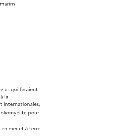
 marins
gies qui feraient
à la
 internationales,
poliomyélite pour
 en mer et à terre.