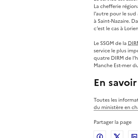
La chefferie région
l’autre pour le sud 
à Saint-Nazaire. D
c’est le cas à Lorie
Le SSGM de la
DI
service le plus im
quatre DIRM de l’
Manche Est-mer du
En savoir
Toutes les informat
du ministère en ch
Partager la page
Partager sur
Partag