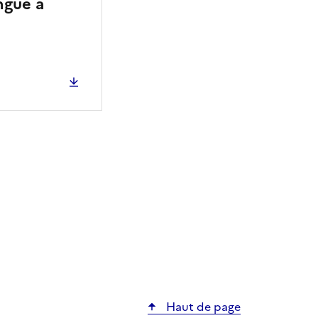
ngue à
ier
Haut de page