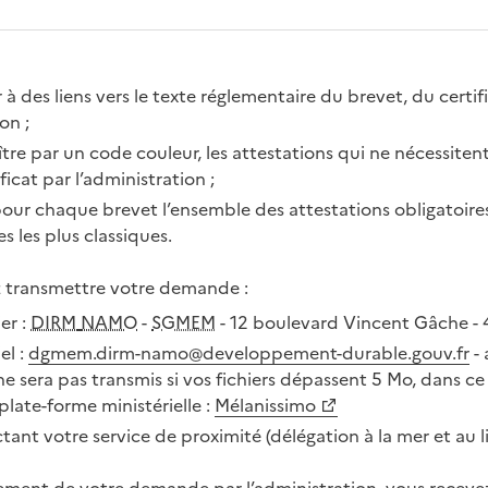
 à des liens vers le texte réglementaire du brevet, du certif
ion ;
tre par un code couleur, les attestations qui ne nécessiten
ficat par l’administration ;
 pour chaque brevet l’ensemble des attestations obligatoire
s les plus classiques.
z transmettre votre demande :
er :
DIRM
NAMO
-
SGMEM
- 12 boulevard Vincent Gâche 
el :
dgmem.dirm-namo@developpement-durable.gouv.fr
- 
e sera pas transmis si vos fichiers dépassent 5 Mo, dans ce
a plate-forme ministérielle :
Mélanissimo
tant votre service de proximité (délégation à la mer et au li