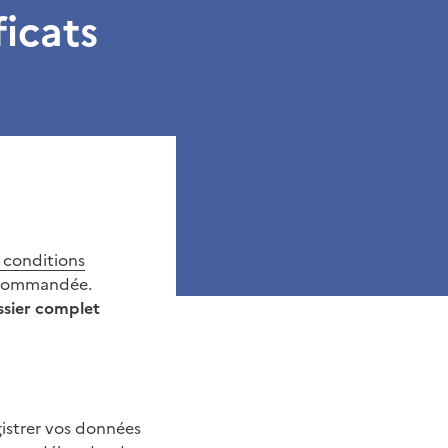
ficats
t conditions
ecommandée.
ssier complet
gistrer vos données