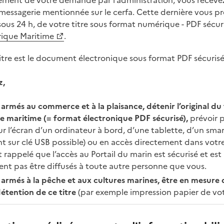
tement de votre demande par l’administration, vous receve
 messagerie mentionnée sur le cerfa. Cette dernière vous pr
 sous 24 h, de votre titre sous format numérique - PDF sécur
ique Maritime
.
 titre est le document électronique sous format PDF sécurisé
z,
s armés au commerce et à la plaisance, détenir l’original du
le maritime (= format électronique PDF sécurisé),
prévoir 
sur l’écran d’un ordinateur à bord, d’une tablette, d’un sm
t sur clé USB possible) ou en accès directement dans votre
t rappelé que l’accès au Portail du marin est sécurisé et est
ent pas être diffusés à toute autre personne que vous.
s armés à la pêche et aux cultures marines, être en mesure 
étention de ce titre
(par exemple impression papier de votr