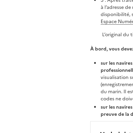
5 : Après trai
à l’adresse de
disponibilité,
Espace Numér
L’original du
À bord, vous deve
sur les navire
professionnel
visualisation 
(enregistremen
du marin. Il es
codes ne doiv
sur les navire
preuve de la d