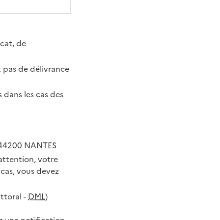
icat, de
t pas de délivrance
s dans les cas des
- 44200 NANTES
attention, votre
 cas, vous devez
ttoral -
DML
)