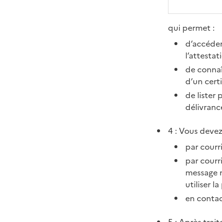
qui permet :
d’accéder
l’attestat
de connaî
d’un certi
de lister
délivrance
4 : Vous deve
par courri
par courri
message n
utiliser l
en contac