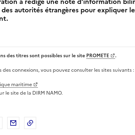
ration a rédigé une note d'information bili
n des autorités étrangères pour expliquer le
nt.
ns des titres sont possibles sur le site
PROMETE
.
s des connexions, vous pouvez consulter les sites suivants :
ique maritime
ur le site de la DIRM NAMO.
 Facebook
er sur X
Partager sur LinkedIn
Partager par email
Copier le lien de la page dans le presse-pap