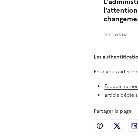
L'administ
l'attentio
changeme
PDF
- 99.5 kio
Les authentificatio
Pour vous aider lor
Espace numér
article dédié
s
Partager la page
Partager sur
Partag