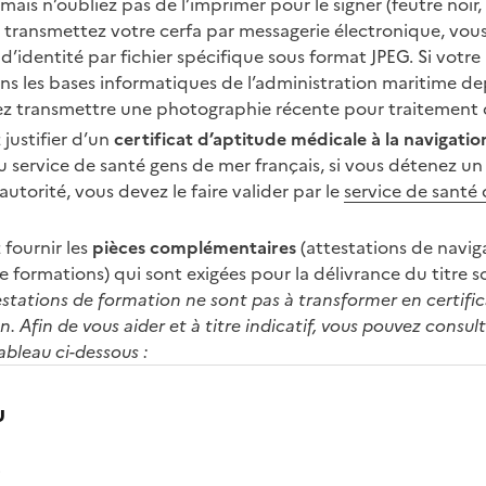
r, mais n’oubliez pas de l’imprimer pour le signer (feutre noi
s transmettez votre cerfa par messagerie électronique, vous
’identité par fichier spécifique sous format JPEG. Si votr
ns les bases informatiques de l’administration maritime de
ez transmettre une photographie récente pour traitement d
 justifier d’un
certificat d’aptitude médicale à la navigatio
service de santé gens de mer français, si vous détenez un c
autorité, vous devez le faire valider par le
service de santé
 fournir les
pièces complémentaires
(attestations de navig
e formations) qui sont exigées pour la délivrance du titre s
estations de formation ne sont pas à transformer en certific
n. Afin de vous aider et à titre indicatif, vous pouvez consulte
 tableau ci-dessous :
u
o