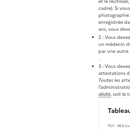
et le réutilise
cadre). Si vou
photographie d
enregistrée da
ans, vous dev
2 : Vous devez
un médecin du 
par une autre 
.
3 : Vous devez
attestations d
Toutes les att
l’administratio
dédié
, soit le
Tablea
PDF
- 98.9 ki