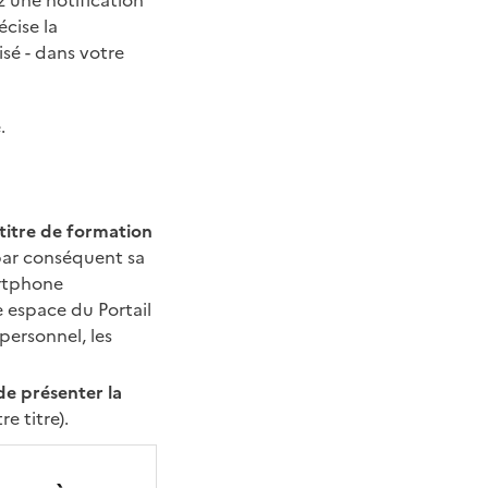
z une notification
écise la
isé - dans votre
.
 titre de formation
par conséquent sa
artphone
 espace du Portail
 personnel, les
de présenter la
e titre).