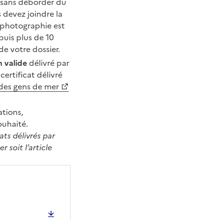
r, sans déborder du
 devez joindre la
e photographie est
puis plus de 10
e votre dossier.
n valide
délivré par
ertificat délivré
 des gens de mer
ations,
ouhaité.
ats délivrés par
r soit l’article