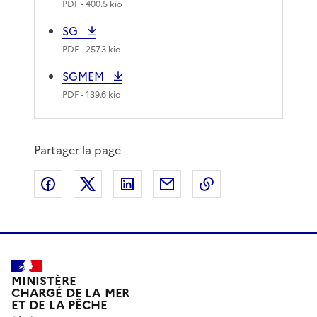
PDF
- 400.5 kio
SG
PDF
- 257.3 kio
SGMEM
PDF
- 139.6 kio
Partager la page
Partager sur Facebook
Partager sur X
Partager sur LinkedIn
Partager par email
Copier le lien de 
MINISTÈRE
CHARGÉ DE LA MER
ET DE LA PÊCHE