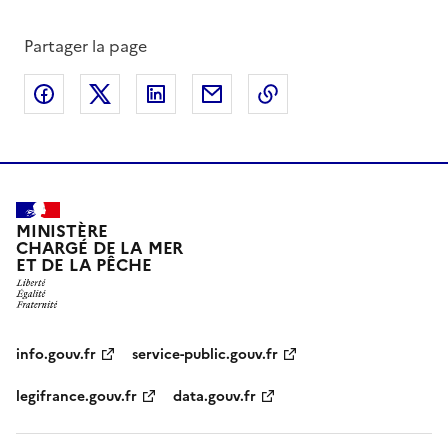
Partager la page
Partager sur Facebook
Partager sur X
Partager sur LinkedIn
Partager par email
Copier le lien de la 
MINISTÈRE
CHARGÉ DE LA MER
ET DE LA PÊCHE
info.gouv.fr
service-public.gouv.fr
legifrance.gouv.fr
data.gouv.fr