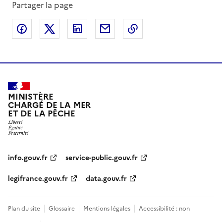
Partager la page
Partager sur Facebook
Partager sur X
Partager sur LinkedIn
Partager par email
Copier le lien de la 
MINISTÈRE
CHARGÉ DE LA MER
ET DE LA PÊCHE
info.gouv.fr
service-public.gouv.fr
legifrance.gouv.fr
data.gouv.fr
Plan du site
Glossaire
Mentions légales
Accessibilité : non