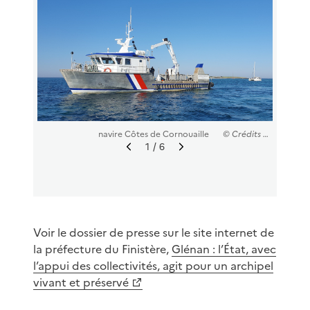
navire Côtes de Cornouaille
© Crédits : ©DDTM29 - Z.Le Pape
1
/ 6
I
I
m
m
a
a
g
g
e
e
p
s
Voir le dossier de presse sur le site internet de
r
u
la préfecture du Finistère,
Glénan : l’État, avec
é
i
l’appui des collectivités, agit pour un archipel
c
v
vivant et préservé
é
a
d
n