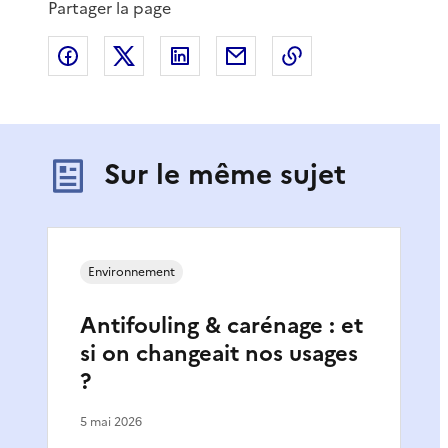
e
t
Partager la page
n
e
t
Partager sur Facebook
Partager sur X
Partager sur LinkedIn
Partager par email
Copier le lien de 
e
Sur le même sujet
Environnement
Antifouling & carénage : et
si on changeait nos usages
?
5 mai 2026