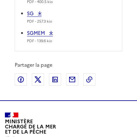
PDF
- 400.5 kio
SG
PDF
- 257.3 kio
SGMEM
PDF
- 139.6 kio
Partager la page
Partager sur Facebook
Partager sur X
Partager sur LinkedIn
Partager par email
Copier le lien de 
MINISTÈRE
CHARGÉ DE LA MER
ET DE LA PÊCHE